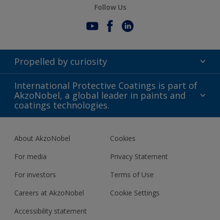
Follow Us
Propelled by curiosity
Terms of Use
International Protective Coatings is part of
AkzoNobel, a global leader in paints and
Modern Slavery Act
coatings technologies.
Gender Pay Gap Report
About AkzoNobel
Cookies
Definitions & Abbreviations
For media
Privacy Statement
For investors
Terms of Use
Careers at AkzoNobel
Cookie Settings
Accessibility statement