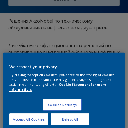
Решения AkzoNobel по техническому
обслуживанию в нефтегазовом даунстриме
Линейка многофункциональных решений по
обслуживанию внутренней облицовки нефтяных
резервуаров
We respect your privacy.
By clicking “Accept All Cookies”, you agree to the storing of cookies
У AkzoNobel есть огромный опыт успешной
on your device to enhance site navigation, analyze site usage, and
работы с внутренней облицовкой
assist in our marketing efforts.
Cookie Statement for more
information.
резервуаров крупнейших нефтегазовых
предприятий мира с 1970-х годов
Решения по обслуживанию внутренней
Cookies Settings
облицовки предназначены для снижения
риска разрушения при эксплуатации,
Accept All Cookies
Reject All
сопутствующих потенциальных утечек и